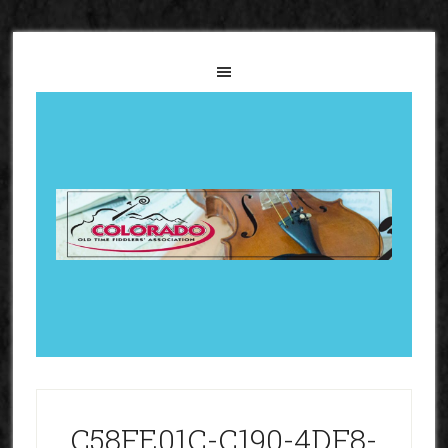
C58FE01C-C190-4DF8-